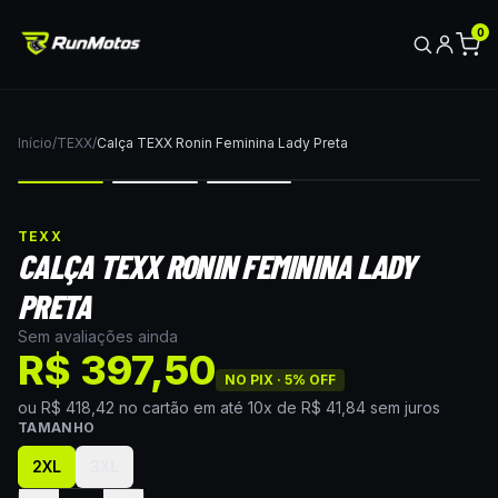
0
Início
/
TEXX
/
Calça TEXX Ronin Feminina Lady Preta
TEXX
CALÇA TEXX RONIN FEMININA LADY
PRETA
Sem avaliações ainda
R$ 397,50
NO PIX ·
5
% OFF
ou
R$ 418,42
no cartão
em até
10
x de
R$ 41,84
sem juros
TAMANHO
2XL
3XL