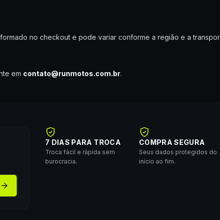
nformado no checkout e pode variar conforme a região e a transpor
ente em
contato@runmotos.com.br
.
7 DIAS PARA TROCA
COMPRA SEGURA
Troca fácil e rápida sem
Seus dados protegidos do
burocracia.
início ao fim.