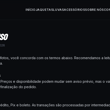
INÍCIO
JAQUETAS
LUVAS
ACESSÓRIOS
SOBRE NÓS
CO
SO
026
unMotos, você concorda com os termos abaixo. Recomendamos a leitu
a.
s
s. Preços e disponibilidade podem mudar sem aviso prévio, mas o va
finalização do pedido.
rédito, Pix e boleto. As transações são processadas por intermed