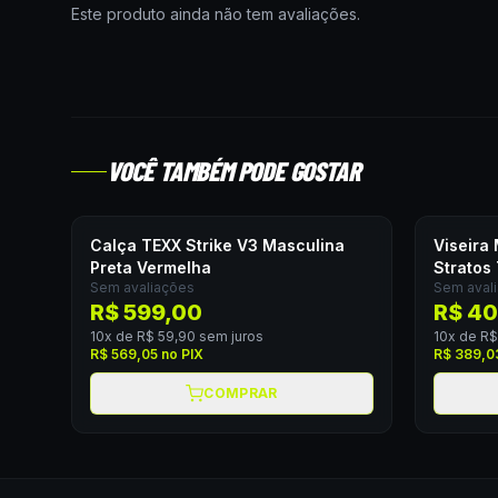
Este produto ainda não tem avaliações.
VOCÊ TAMBÉM PODE GOSTAR
Calça TEXX Strike V3 Masculina
Viseira
Preta Vermelha
Stratos
Sem avaliações
Sem aval
R$ 599,00
R$ 40
10
x de
R$ 59,90
sem juros
10
x de
R$
R$ 569,05
no PIX
R$ 389,0
COMPRAR