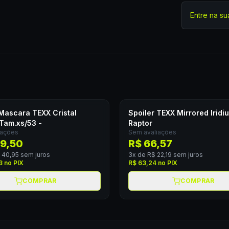
Entre na su
 Mascara TEXX Cristal
Spoiler TEXX Mirrored Iridi
 Tam.xs/53 -
Raptor
iações
Sem avaliações
9,50
R$ 66,57
 40,95
sem juros
3
x de
R$ 22,19
sem juros
3
no PIX
R$ 63,24
no PIX
COMPRAR
COMPRAR