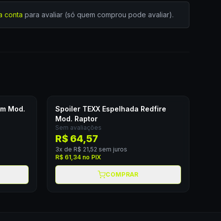
a conta
para avaliar (só quem comprou pode avaliar).
um Mod.
Spoiler TEXX Espelhada Redfire
Mod. Raptor
Sem avaliações
R$ 64,57
3
x de
R$ 21,52
sem juros
R$ 61,34
no PIX
COMPRAR