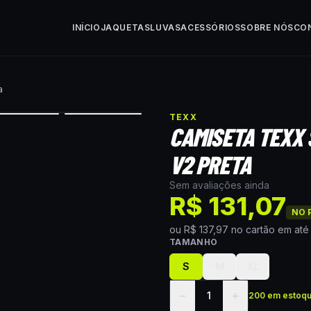
INÍCIO
JAQUETAS
LUVAS
ACESSÓRIOS
SOBRE NÓS
CO
a
TEXX
CAMISETA TEXX
V2 PRETA
Sem avaliações ainda
R$ 131,07
NO P
ou
R$ 137,97
no cartão
em at
TAMANHO
S
M
XL
−
+
1
200 em estoq