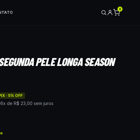
0
NTATO
 SEGUNDA PELE LONGA SEASON
IX ·
5
% OFF
é
6
x de
R$ 23,00
sem juros
ue