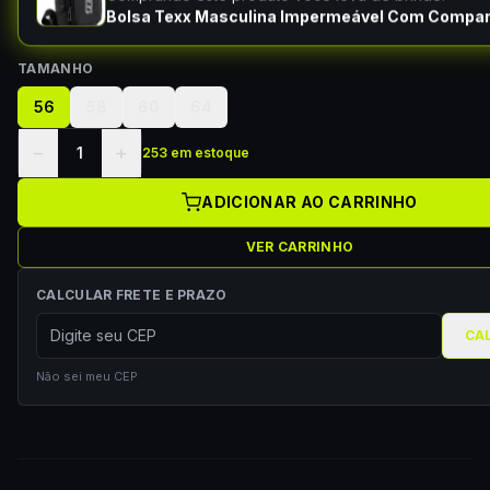
Bolsa Texx Masculina Impermeável Com Compa
TAMANHO
56
58
60
64
−
+
1
253 em estoque
ADICIONAR AO CARRINHO
VER CARRINHO
CALCULAR FRETE E PRAZO
CA
Não sei meu CEP