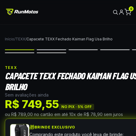
0
Início
/
TEXX
/
Capacete TEXX Fechado Kaiman Flag Usa Brilho
TEXX
CAPACETE TEXX FECHADO KAIMAN FLAG U
BRILHO
Sem avaliações ainda
R$ 749,55
NO PIX ·
5
% OFF
ou
R$ 789,00
no cartão
em até
10
x de
R$ 78,90
sem juros
🎁
BRINDE EXCLUSIVO
Comprando este produto você leva de brinde: