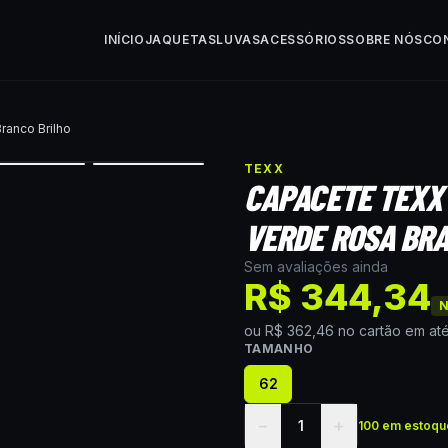
INÍCIO
JAQUETAS
LUVAS
ACESSÓRIOS
SOBRE NÓS
CO
ranco Brilho
TEXX
CAPACETE TEXX
VERDE ROSA BRA
Sem avaliações ainda
R$ 344,34
N
ou
R$ 362,46
no cartão
em at
TAMANHO
62
−
+
1
100 em estoqu