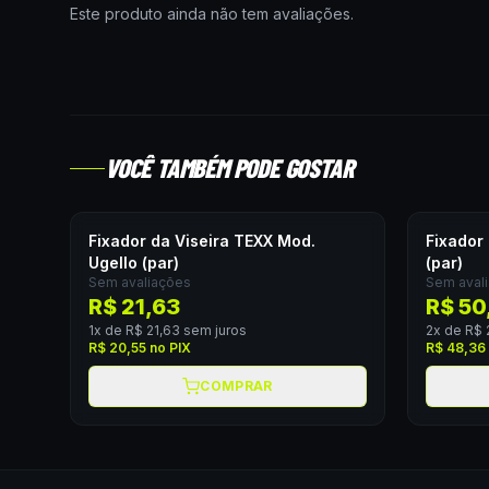
Este produto ainda não tem avaliações.
VOCÊ TAMBÉM PODE GOSTAR
Fixador da Viseira TEXX Mod.
Fixador
Ugello (par)
(par)
Sem avaliações
Sem aval
R$ 21,63
R$ 50
1
x de
R$ 21,63
sem juros
2
x de
R$ 
R$ 20,55
no PIX
R$ 48,36
COMPRAR