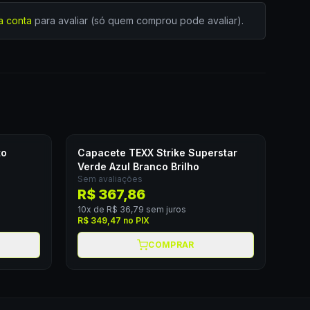
a conta
para avaliar (só quem comprou pode avaliar).
to
Capacete TEXX Strike Superstar
Verde Azul Branco Brilho
Sem avaliações
R$ 367,86
10
x de
R$ 36,79
sem juros
R$ 349,47
no PIX
COMPRAR