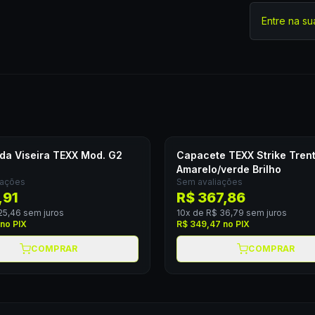
Entre na su
 da Viseira TEXX Mod. G2
Capacete TEXX Strike Tren
Amarelo/verde Brilho
iações
Sem avaliações
,91
R$ 367,86
25,46
sem juros
10
x de
R$ 36,79
sem juros
no PIX
R$ 349,47
no PIX
COMPRAR
COMPRAR