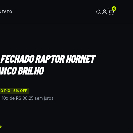
0
NTATO
 FECHADO RAPTOR HORNET
NCO BRILHO
O PIX ·
5
% OFF
é
10
x de
R$ 36,25
sem juros
e