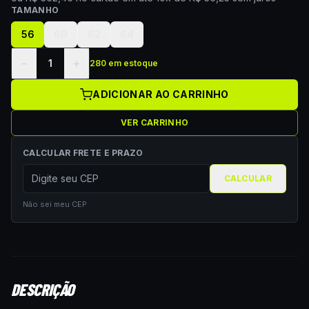
TAMANHO
56
60
62
64
−
+
1
280 em estoque
ADICIONAR AO CARRINHO
VER CARRINHO
CALCULAR FRETE E PRAZO
CALCULAR
Não sei meu CEP
DESCRIÇÃO