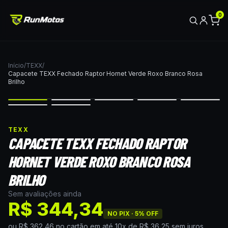
0
Início
/
TEXX
/
Capacete TEXX Fechado Raptor Hornet Verde Roxo Branco Rosa
Brilho
TEXX
CAPACETE TEXX FECHADO RAPTOR
HORNET VERDE ROXO BRANCO ROSA
BRILHO
Sem avaliações ainda
R$ 344,34
NO PIX ·
5
% OFF
ou
R$ 362,46
no cartão
em até
10
x de
R$ 36,25
sem juros