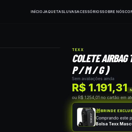
INÍCIO
JAQUETAS
LUVAS
ACESSÓRIOS
SOBRE NÓS
CO
)
TEXX
COLETE AIRBAG 
P / M / G )
Sem avaliações ainda
R$ 1.191,31
N
ou
R$ 1.254,01
no cartão
em a
🎁
BRINDE EXCLU
Comprando este pr
Bolsa Texx Masc