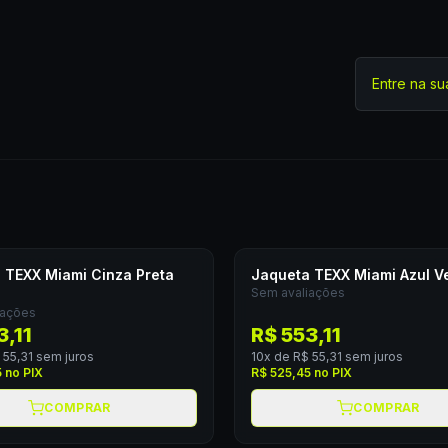
Entre na su
 TEXX Miami Cinza Preta
Jaqueta TEXX Miami Azul V
Sem avaliações
iações
3,11
R$ 553,11
 55,31
sem juros
10
x de
R$ 55,31
sem juros
5
no PIX
R$ 525,45
no PIX
COMPRAR
COMPRAR