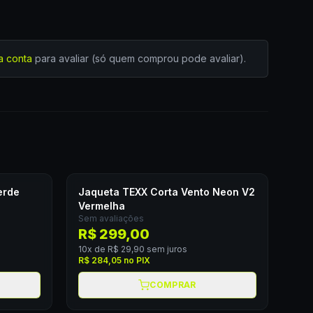
a conta
para avaliar (só quem comprou pode avaliar).
erde
Jaqueta TEXX Corta Vento Neon V2
Vermelha
Sem avaliações
R$ 299,00
10
x de
R$ 29,90
sem juros
R$ 284,05
no PIX
COMPRAR