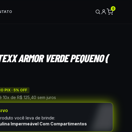
0
NTATO
TEXX ARMOR VERDE PEQUENO (
O PIX ·
5
% OFF
té
10
x de
R$ 125,40
sem juros
SIVO
oduto você leva de brinde:
ulina Impermeável Com Compartimentos