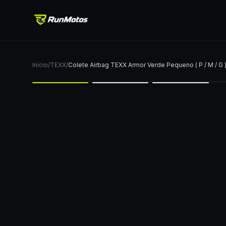
Início
/
TEXX
/
Colete Airbag TEXX Armor Verde Pequeno ( P / M / G 