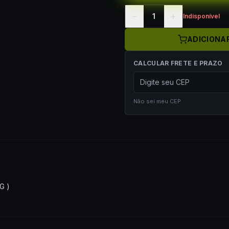
−
+
1
Indisponível
ADICIONA
CALCULAR FRETE E PRAZO
Não sei meu CEP
G )