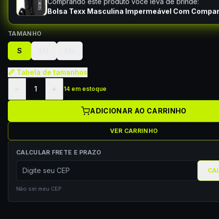
Comprando este produto você leva de brinde:
Bolsa Texx Masculina Impermeável Com Compa
TAMANHO
S
3XL
4XL
📏 Tabela de tamanhos
−
+
1
14 em estoque
ADICIONAR AO CARRINHO
VER CARRINHO
CALCULAR FRETE E PRAZO
CA
Não sei meu CEP