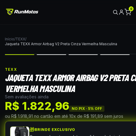
0
Início
/
TEXX
/
Jaqueta TEXX Armor Airbag V2 Preta Cinza Vermelha Masculina
TEXX
JAQUETA TEXX ARMOR AIRBAG V2 PRETA C
VERMELHA MASCULINA
Sem avaliações ainda
R$ 1.822,96
NO PIX ·
5
% OFF
ou
R$ 1.918,91
no cartão
em até
10
x de
R$ 191,89
sem juros
🎁
BRINDE EXCLUSIVO