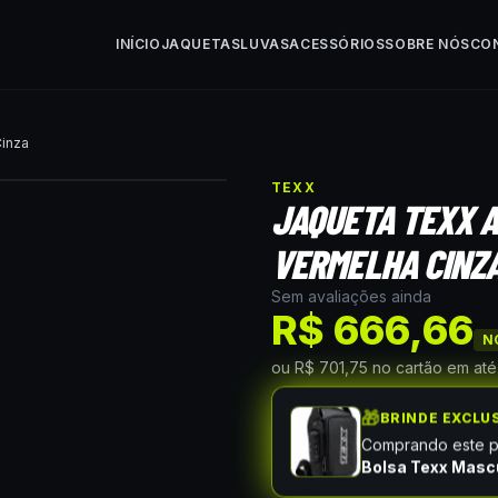
INÍCIO
JAQUETAS
LUVAS
ACESSÓRIOS
SOBRE NÓS
CO
Cinza
TEXX
JAQUETA TEXX 
VERMELHA CINZ
Sem avaliações ainda
R$ 666,66
NO
ou
R$ 701,75
no cartão
em at
🎁
BRINDE EXCLU
Comprando este pr
Bolsa Texx Masc