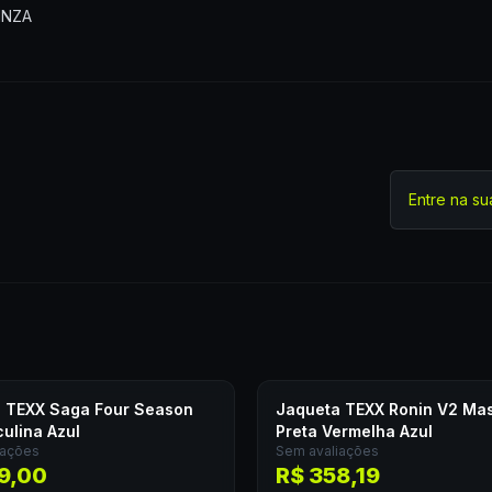
INZA
Entre na su
 TEXX Saga Four Season
Jaqueta TEXX Ronin V2 Mas
ulina Azul
Preta Vermelha Azul
iações
Sem avaliações
9,00
R$ 358,19