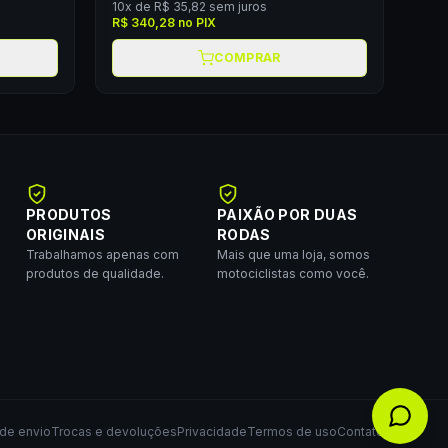
10
x de
R$ 35,82
sem juros
R$ 340,28
no PIX
COMPRAR
PRODUTOS
PAIXÃO POR DUAS
ORIGINAIS
RODAS
Trabalhamos apenas com
Mais que uma loja, somos
produtos de qualidade.
motociclistas como você.
 de envio
Trocas e devoluções
Privacidade
Termos de uso
Contato