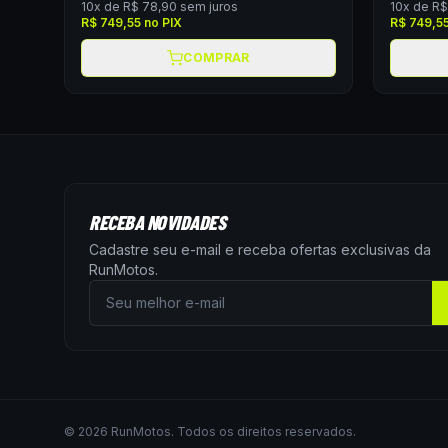
10
x de
R$ 78,90
sem juros
10
x de
R$
R$ 749,55
no PIX
R$ 749,5
COMPRAR
RECEBA NOVIDADES
Cadastre seu e-mail e receba ofertas exclusivas da
RunMotos
.
©
2026
RunMotos
. Todos os direitos reservados.