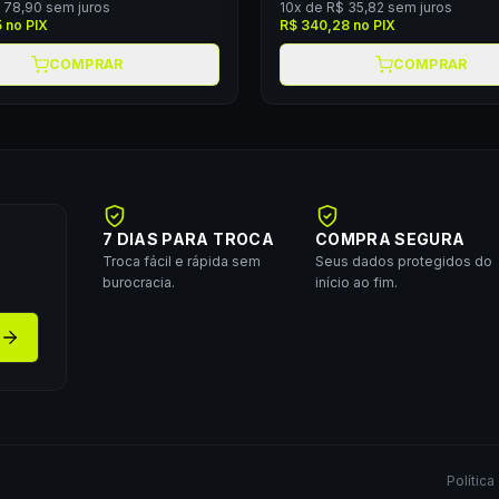
 78,90
sem juros
10
x de
R$ 35,82
sem juros
5
no PIX
R$ 340,28
no PIX
COMPRAR
COMPRAR
7 DIAS PARA TROCA
COMPRA SEGURA
Troca fácil e rápida sem
Seus dados protegidos do
burocracia.
início ao fim.
Política