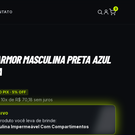
0
NTATO
ARMOR MASCULINA PRETA AZUL
A
 PIX ·
5
% OFF
é
10
x de
R$ 70,18
sem juros
SIVO
oduto você leva de brinde:
ulina Impermeável Com Compartimentos