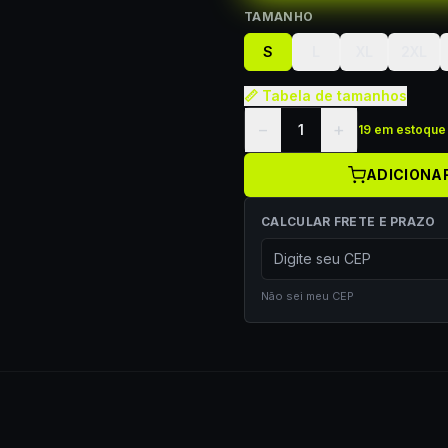
TAMANHO
S
L
XL
2XL
📏 Tabela de tamanhos
−
+
1
19 em estoque
ADICIONA
CALCULAR FRETE E PRAZO
Não sei meu CEP