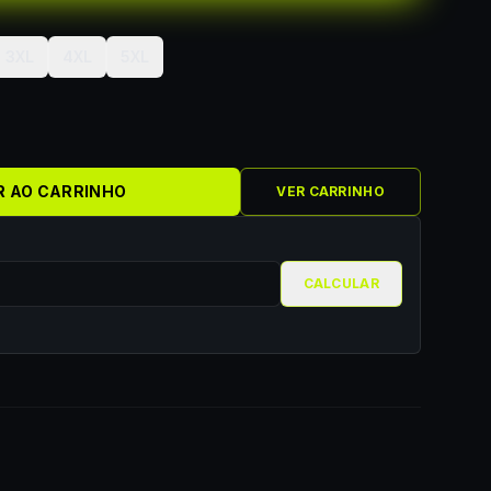
3XL
4XL
5XL
R AO CARRINHO
VER CARRINHO
CALCULAR