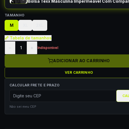
Bolsa Texx Masculina Impermeável Com Compa
TAMANHO
M
XL
2XL
📏 Tabela de tamanhos
−
+
1
Indisponível
ADICIONAR AO CARRINHO
VER CARRINHO
CALCULAR FRETE E PRAZO
CA
Não sei meu CEP