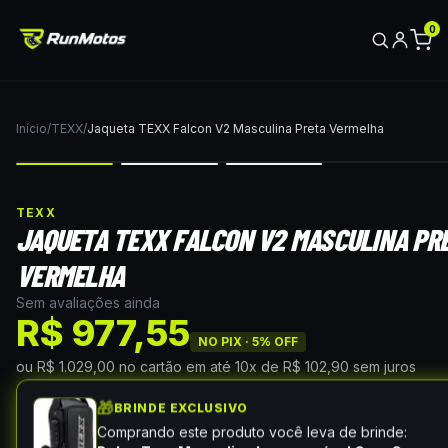
0
Início
/
TEXX
/
Jaqueta TEXX Falcon V2 Masculina Preta Vermelha
TEXX
JAQUETA TEXX FALCON V2 MASCULINA PR
VERMELHA
Sem avaliações ainda
R$ 977,55
NO PIX ·
5
% OFF
ou
R$ 1.029,00
no cartão
em até
10
x de
R$ 102,90
sem juros
🎁
BRINDE EXCLUSIVO
Comprando este produto você leva de brinde: