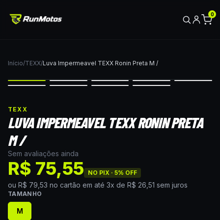
0
Início
/
TEXX
/
Luva Impermeavel TEXX Ronin Preta M /
TEXX
LUVA IMPERMEAVEL TEXX RONIN PRETA
M /
Sem avaliações ainda
R$ 75,55
NO PIX ·
5
% OFF
ou
R$ 79,53
no cartão
em até
3
x de
R$ 26,51
sem juros
TAMANHO
M