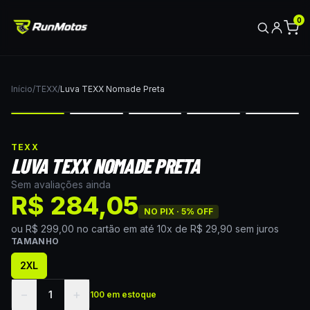
0
Início
/
TEXX
/
Luva TEXX Nomade Preta
TEXX
LUVA TEXX NOMADE PRETA
Sem avaliações ainda
R$ 284,05
NO PIX ·
5
% OFF
ou
R$ 299,00
no cartão
em até
10
x de
R$ 29,90
sem juros
TAMANHO
2XL
−
+
1
100 em estoque