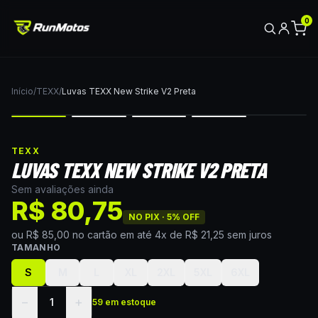
0
Início
/
TEXX
/
Luvas TEXX New Strike V2 Preta
TEXX
LUVAS TEXX NEW STRIKE V2 PRETA
Sem avaliações ainda
R$ 80,75
NO PIX ·
5
% OFF
ou
R$ 85,00
no cartão
em até
4
x de
R$ 21,25
sem juros
TAMANHO
S
M
L
XL
2XL
5XL
6XL
−
+
1
59 em estoque