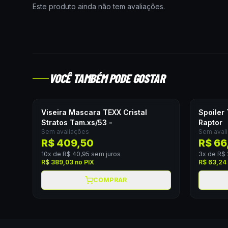
Este produto ainda não tem avaliações.
VOCÊ TAMBÉM PODE GOSTAR
Viseira Mascara TEXX Cristal
Spoiler
Stratos Tam.xs/53 -
Raptor
Sem avaliações
Sem aval
R$ 409,50
R$ 66
10
x de
R$ 40,95
sem juros
3
x de
R$ 
R$ 389,03
no PIX
R$ 63,24
COMPRAR