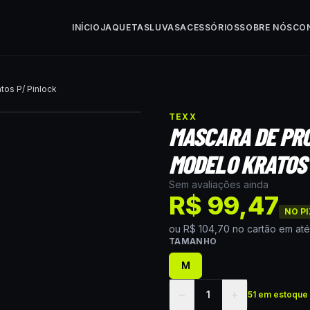
INÍCIO
JAQUETAS
LUVAS
ACESSÓRIOS
SOBRE NÓS
CO
tos P/ Pinlock
TEXX
MASCARA DE PRO
MODELO KRATOS 
Sem avaliações ainda
R$ 99,47
NO PI
ou
R$ 104,70
no cartão
em at
TAMANHO
M
−
+
1
51 em estoque