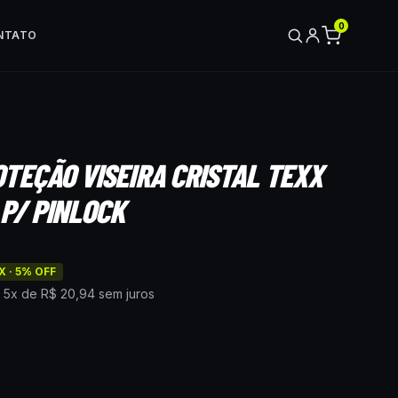
0
NTATO
TEÇÃO VISEIRA CRISTAL TEXX
P/ PINLOCK
X ·
5
% OFF
é
5
x de
R$ 20,94
sem juros