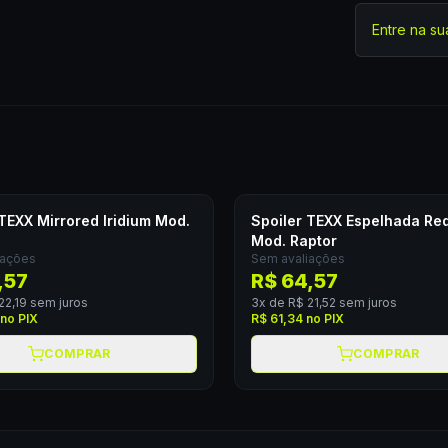
Entre na su
 TEXX Mirrored Iridium Mod.
Spoiler TEXX Espelhada Red
Mod. Raptor
iações
Sem avaliações
,57
R$ 64,57
22,19
sem juros
3
x de
R$ 21,52
sem juros
no PIX
R$ 61,34
no PIX
COMPRAR
COMPRAR