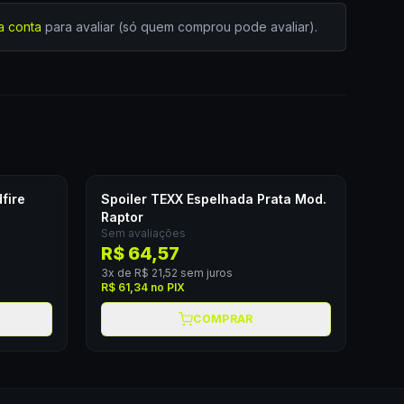
a conta
para avaliar (só quem comprou pode avaliar).
fire
Spoiler TEXX Espelhada Prata Mod.
Raptor
Sem avaliações
R$ 64,57
3
x de
R$ 21,52
sem juros
R$ 61,34
no PIX
COMPRAR