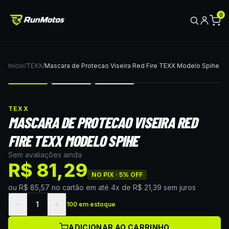
0
Início
/
TEXX
/
Mascara de Protecao Viseira Red Fire TEXX Modelo Spihe
TEXX
MASCARA DE PROTECAO VISEIRA RED
FIRE TEXX MODELO SPIHE
Sem avaliações ainda
R$ 81,29
NO PIX ·
5
% OFF
ou
R$ 85,57
no cartão
em até
4
x de
R$ 21,39
sem juros
−
+
1
100 em estoque
ADICIONAR AO CARRINHO