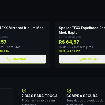
 TEXX Mirrored Iridium Mod.
Spoiler TEXX Espelhada Red
Mod. Raptor
iações
Sem avaliações
,57
R$ 64,57
22,19
sem juros
3
x de
R$ 21,52
sem juros
no PIX
R$ 61,34
no PIX
COMPRAR
COMPRAR
7 DIAS PARA TROCA
COMPRA SEGURA
Troca fácil e rápida sem
Seus dados protegidos do
burocracia.
início ao fim.