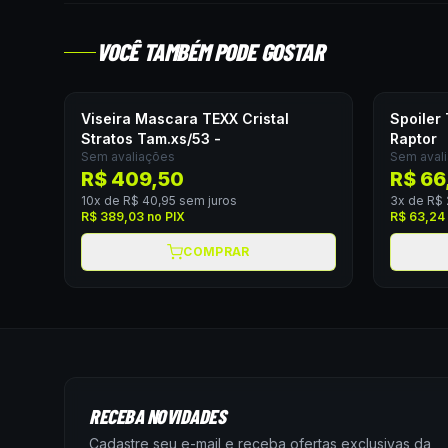
VOCÊ TAMBÉM PODE GOSTAR
Viseira Mascara TEXX Cristal
Spoiler
Stratos Tam.xs/53 -
Raptor
Sem avaliações
Sem aval
R$ 409,50
R$ 66
10
x de
R$ 40,95
sem juros
3
x de
R$ 
R$ 389,03
no PIX
R$ 63,24
COMPRAR
RECEBA NOVIDADES
Cadastre seu e-mail e receba ofertas exclusivas da