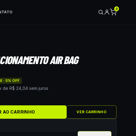
0
NTATO
CIONAMENTO AIR BAG
X ·
5
% OFF
x de
R$ 24,04
sem juros
e
R AO CARRINHO
VER CARRINHO