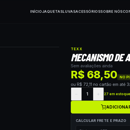
INÍCIO
JAQUETAS
LUVAS
ACESSÓRIOS
SOBRE NÓS
CO
TEXX
MECANISMO DE A
Sem avaliações ainda
R$ 68,50
NO PI
ou
R$ 72,11
no cartão
em até
3
−
+
1
27 em estoqu
ADICIONA
CALCULAR FRETE E PRAZO