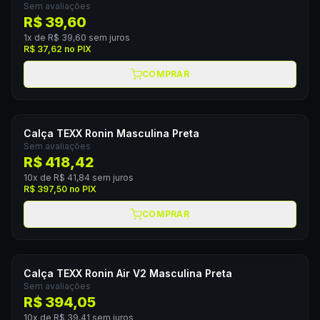
Sem avaliações
R$ 39,60
1
x de
R$ 39,60
sem juros
R$ 37,62
no PIX
COMPRAR
Calça TEXX Ronin Masculina Preta
Sem avaliações
R$ 418,42
10
x de
R$ 41,84
sem juros
R$ 397,50
no PIX
COMPRAR
Calça TEXX Ronin Air V2 Masculina Preta
Sem avaliações
R$ 394,05
10
x de
R$ 39,41
sem juros