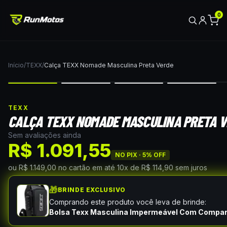
0
Início
/
TEXX
/
Calça TEXX Nomade Masculina Preta Verde
TEXX
CALÇA TEXX NOMADE MASCULINA PRETA V
Sem avaliações ainda
R$ 1.091,55
NO PIX ·
5
% OFF
ou
R$ 1.149,00
no cartão
em até
10
x de
R$ 114,90
sem juros
🎁
BRINDE EXCLUSIVO
Comprando este produto você leva de brinde:
Bolsa Texx Masculina Impermeável Com Compa