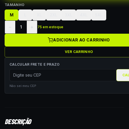
TAMANHO
M
L
XL
2XL
3XL
4XL
5XL
−
+
1
75 em estoque
ADICIONAR AO CARRINHO
VER CARRINHO
CALCULAR FRETE E PRAZO
CA
Não sei meu CEP
DESCRIÇÃO