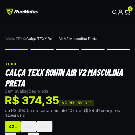
0
Início
/
TEXX
/
Calça TEXX Ronin Air V2 Masculina Preta
TEXX
CALÇA TEXX RONIN AIR V2 MASCULINA
PRETA
Sem avaliações ainda
R$ 374,35
NO PIX ·
5
% OFF
ou
R$ 394,05
no cartão
em até
10
x de
R$ 39,41
sem juros
TAMANHO
4XL
5XL
6XL