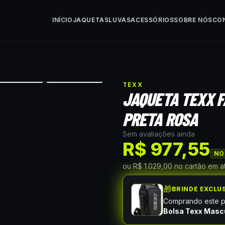
INÍCIO
JAQUETAS
LUVAS
ACESSÓRIOS
SOBRE NÓS
CO
TEXX
JAQUETA TEXX F
PRETA ROSA
Sem avaliações ainda
R$ 977,55
NO 
ou
R$ 1.029,00
no cartão
em a
🎁
BRINDE EXCLU
Comprando este pr
Bolsa Texx Masc