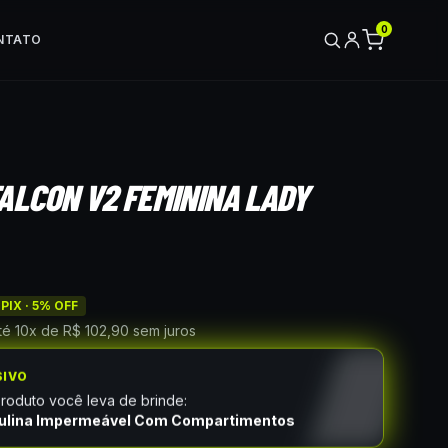
0
NTATO
ALCON V2 FEMININA LADY
PIX ·
5
% OFF
té
10
x de
R$ 102,90
sem juros
SIVO
oduto você leva de brinde:
ulina Impermeável Com Compartimentos