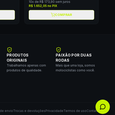
10
x de
R$ 173,90
sem juros
R$ 1.652,05
no PIX
COMPRAR
PRODUTOS
PAIXÃO POR DUAS
ORIGINAIS
RODAS
Trabalhamos apenas com
Mais que uma loja, somos
produtos de qualidade.
motociclistas como você.
 de envio
Trocas e devoluções
Privacidade
Termos de uso
Contato