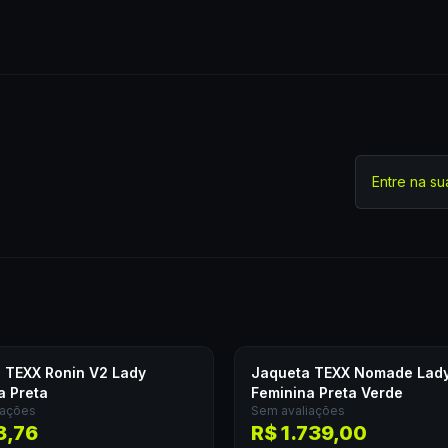
Entre na su
 TEXX Ronin V2 Lady
Jaqueta TEXX Nomade Lad
a Preta
Feminina Preta Verde
iações
Sem avaliações
8,76
R$ 1.739,00