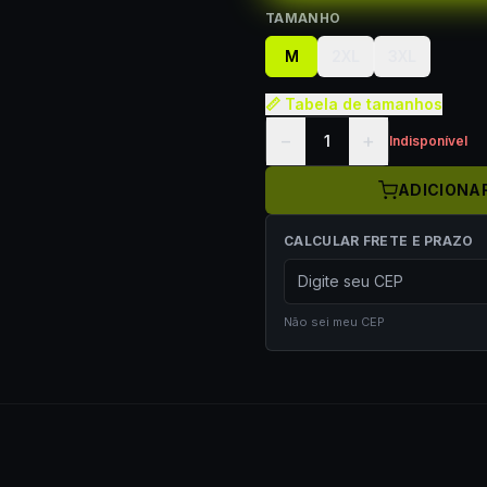
TAMANHO
M
2XL
3XL
📏 Tabela de tamanhos
−
+
1
Indisponível
ADICIONA
CALCULAR FRETE E PRAZO
Não sei meu CEP