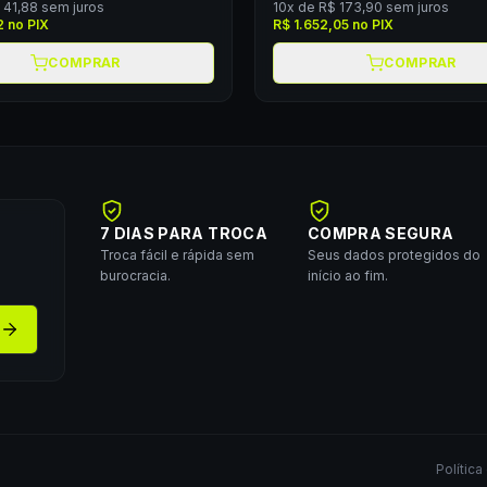
 41,88
sem juros
10
x de
R$ 173,90
sem juros
2
no PIX
R$ 1.652,05
no PIX
COMPRAR
COMPRAR
7 DIAS PARA TROCA
COMPRA SEGURA
Troca fácil e rápida sem
Seus dados protegidos do
burocracia.
início ao fim.
Política