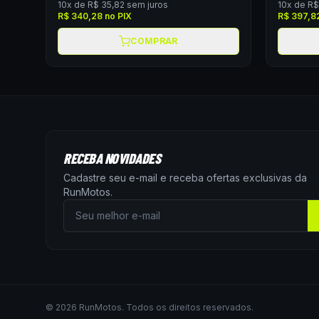
10
x de
R$ 35,82
sem juros
10
x de
R$
R$ 340,28
no PIX
R$ 397,8
COMPRAR
RECEBA NOVIDADES
Cadastre seu e-mail e receba ofertas exclusivas da
RunMotos
.
©
2026
RunMotos
. Todos os direitos reservados.