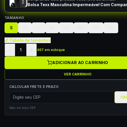
Bolsa Texx Masculina Impermeável Com Compa
TAMANHO
S
M
L
XL
2XL
3XL
4XL
5XL
📏 Tabela de tamanhos
−
+
1
467 em estoque
ADICIONAR AO CARRINHO
VER CARRINHO
CALCULAR FRETE E PRAZO
CA
Não sei meu CEP