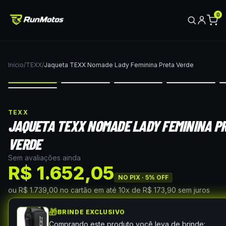
0
Início
/
TEXX
/
Jaqueta TEXX Nomade Lady Feminina Preta Verde
TEXX
JAQUETA TEXX NOMADE LADY FEMININA P
VERDE
Sem avaliações ainda
R$ 1.652,05
NO PIX ·
5
% OFF
ou
R$ 1.739,00
no cartão
em até
10
x de
R$ 173,90
sem juros
🎁
BRINDE EXCLUSIVO
Comprando este produto você leva de brinde: