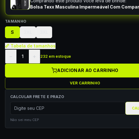
Comprando este produto você leva de brinde:
Bolsa Texx Masculina Impermeável Com Compa
TAMANHO
S
2XL
3XL
📏 Tabela de tamanhos
−
+
1
232 em estoque
ADICIONAR AO CARRINHO
VER CARRINHO
CALCULAR FRETE E PRAZO
CA
Não sei meu CEP