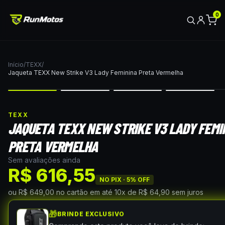
0
Início
/
TEXX
/
Jaqueta TEXX New Strike V3 Lady Feminina Preta Vermelha
TEXX
JAQUETA TEXX NEW STRIKE V3 LADY FEMI
PRETA VERMELHA
Sem avaliações ainda
R$ 616,55
NO PIX ·
5
% OFF
ou
R$ 649,00
no cartão
em até
10
x de
R$ 64,90
sem juros
🎁
BRINDE EXCLUSIVO