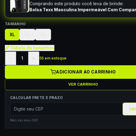
Comprando este produto você leva de brinde:
Bolsa Texx Masculina Impermeável Com Compa
TAMANHO
XL
2XL
3XL
📏 Tabela de tamanhos
−
+
1
55 em estoque
ADICIONAR AO CARRINHO
VER CARRINHO
CALCULAR FRETE E PRAZO
CA
Não sei meu CEP