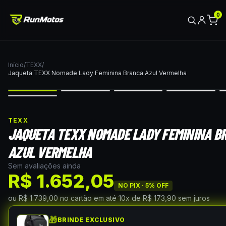
0
Início
/
TEXX
/
Jaqueta TEXX Nomade Lady Feminina Branca Azul Vermelha
TEXX
JAQUETA TEXX NOMADE LADY FEMININA B
AZUL VERMELHA
Sem avaliações ainda
R$ 1.652,05
NO PIX ·
5
% OFF
ou
R$ 1.739,00
no cartão
em até
10
x de
R$ 173,90
sem juros
🎁
BRINDE EXCLUSIVO